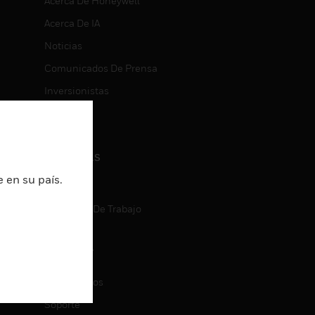
Acerca De Honeywell
Acerca De IA
Noticias
Comunicados De Prensa
Inversionistas
Eventos
CARRERAS
 en su país.
Carreras
Búsqueda De Trabajo
CONTACT
ON
Contáctenos
Soporte