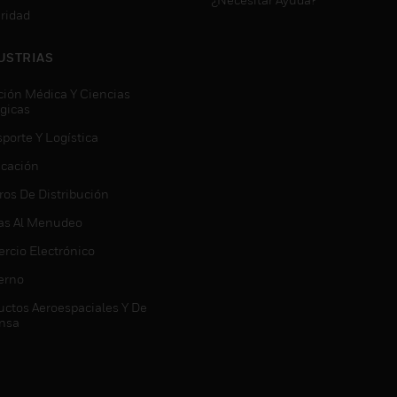
ridad
USTRIAS
ción Médica Y Ciencias
ógicas
porte Y Logística
icación
ros De Distribución
as Al Menudeo
rcio Electrónico
erno
uctos Aeroespaciales Y De
nsa