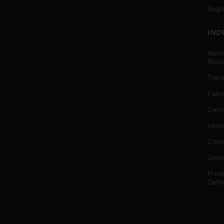
Segu
IND
Aten
Biol
Trans
Fabr
Cent
Vent
Come
Gobi
Prod
Defe