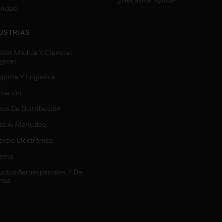
ridad
USTRIAS
ción Médica Y Ciencias
ógicas
porte Y Logística
icación
ros De Distribución
as Al Menudeo
rcio Electrónico
erno
uctos Aeroespaciales Y De
nsa