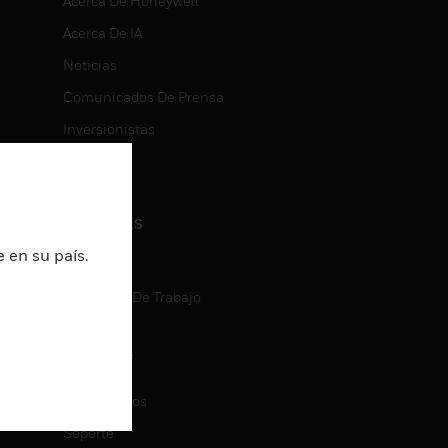
Acerca De Honeywell
Acerca De IA
Noticias
Comunicados De Prensa
Inversionistas
Eventos
CARRERAS
 en su país.
Carreras
Búsqueda De Trabajo
CONTACT
ON
Contáctenos
Soporte