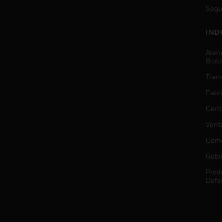
Segu
IND
Aten
Biol
Trans
Fabr
Cent
Vent
Come
Gobi
Prod
Defe