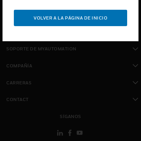
Cambiar vista
SOPORTE
VOLVER A LA PÁGINA DE INICIO
Cambiar vista
DÓNDE COMPRAR
Cambiar vista
SOPORTE DE MYAUTOMATION
Cambiar vista
COMPAÑÍA
Cambiar vista
CARRERAS
Cambiar vista
CONTACT
Cambiar vista
SÍGANOS