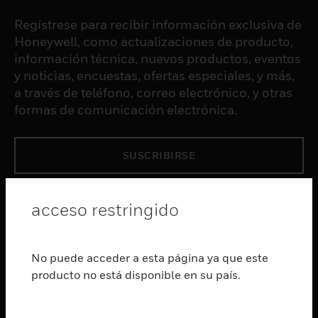
Regístrese para recibir información exclusiva de
Honeywell, como actualizaciones de producto,
información técnica, nuevos productos, eventos
y noticias, encuestas, ofertas especiales, y más,
a través de teléfono, correo electrónico, y otras
formas de comunicación electrónica.
SUSCRIBIRSE
PRODUCTOS
acceso restringido
Cambiar vista
SOFTWARE
No puede acceder a esta página ya que este
Cambiar vista
producto no está disponible en su país.
SERVICIOS
Cambiar vista
INDUSTRIAS