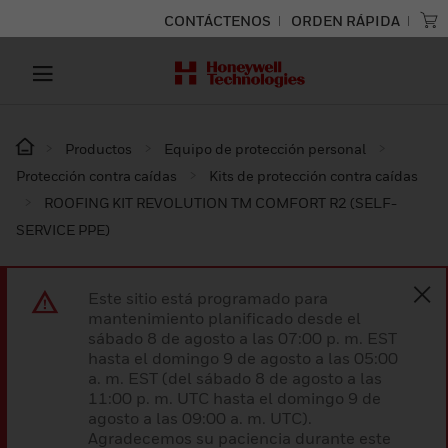
CONTÁCTENOS
ORDEN RÁPIDA
Productos
Equipo de protección personal
Protección contra caídas
Kits de protección contra caídas
ROOFING KIT REVOLUTION TM COMFORT R2 (SELF-
SERVICE PPE)
Este sitio está programado para
mantenimiento planificado desde el
sábado 8 de agosto a las 07:00 p. m. EST
hasta el domingo 9 de agosto a las 05:00
a. m. EST (del sábado 8 de agosto a las
11:00 p. m. UTC hasta el domingo 9 de
agosto a las 09:00 a. m. UTC).
Agradecemos su paciencia durante este