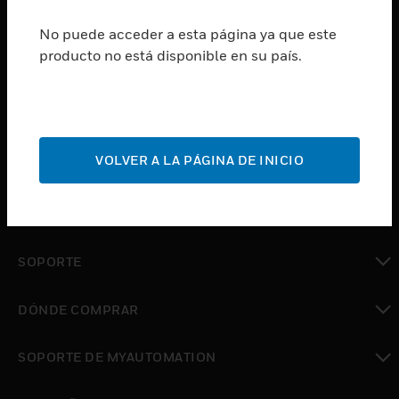
SUSCRIBIRSE
No puede acceder a esta página ya que este
producto no está disponible en su país.
PRODUCTOS
Cambiar vista
SOFTWARE
Cambiar vista
VOLVER A LA PÁGINA DE INICIO
SERVICIOS
Cambiar vista
INDUSTRIAS
Cambiar vista
SOPORTE
Cambiar vista
DÓNDE COMPRAR
Cambiar vista
SOPORTE DE MYAUTOMATION
Cambiar vista