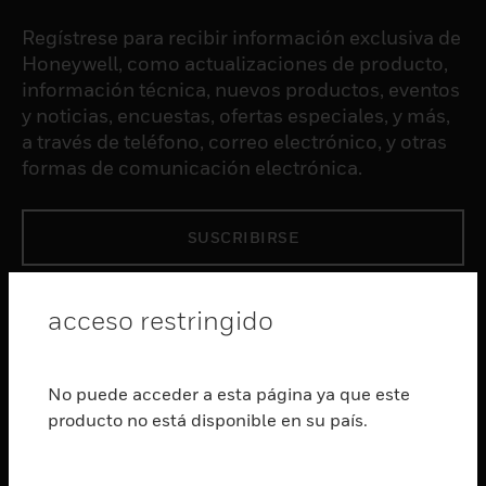
Regístrese para recibir información exclusiva de
Honeywell, como actualizaciones de producto,
información técnica, nuevos productos, eventos
y noticias, encuestas, ofertas especiales, y más,
a través de teléfono, correo electrónico, y otras
formas de comunicación electrónica.
SUSCRIBIRSE
PRODUCTOS
acceso restringido
Cambiar vista
SOFTWARE
No puede acceder a esta página ya que este
Cambiar vista
producto no está disponible en su país.
SERVICIOS
Cambiar vista
INDUSTRIAS