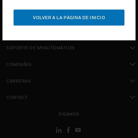
Cambiar vista
SOPORTE
VOLVER A LA PÁGINA DE INICIO
Cambiar vista
DÓNDE COMPRAR
Cambiar vista
SOPORTE DE MYAUTOMATION
Cambiar vista
COMPAÑÍA
Cambiar vista
CARRERAS
Cambiar vista
CONTACT
Cambiar vista
SÍGANOS