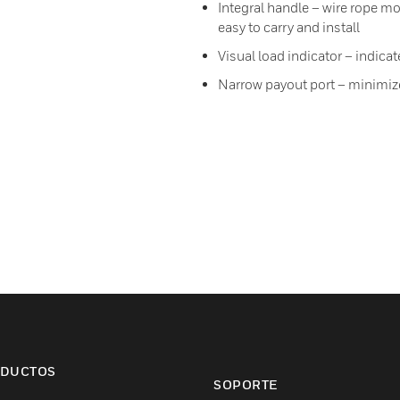
Integral handle – wire rope m
easy to carry and install
Visual load indicator – indica
Narrow payout port – minimize
DUCTOS
SOPORTE