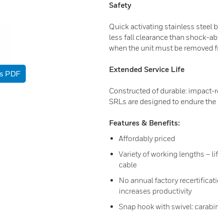
Safety
Quick activating stainless steel 
less fall clearance than shock-ab
when the unit must be removed f
Extended Service Life
as PDF
Constructed of durable: impact-r
SRLs are designed to endure the
Features & Benefits:
Affordably priced
Variety of working lengths – l
cable
No annual factory recertificat
increases productivity
Snap hook with swivel: carabi