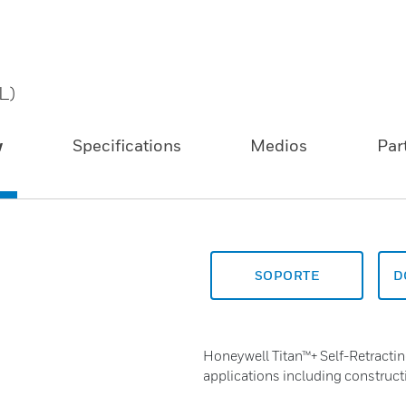
L)
w
Specifications
Medios
Par
SOPORTE
D
Honeywell Titan™+ Self-Retracting 
applications including construc