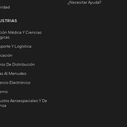
¿Necesitar Ayuda?
ridad
USTRIAS
ción Médica Y Ciencias
ógicas
porte Y Logística
icación
ros De Distribución
as Al Menudeo
rcio Electrónico
erno
uctos Aeroespaciales Y De
nsa