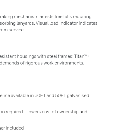
braking mechanism arrests free falls requiring
sorbing lanyards. Visual load indicator indicates
rom service.
esistant housings with steel frames: Titan™+
 demands of rigorous work environments.
ifeline available in 30FT and 50FT galvanised
ion required – lowers cost of ownership and
ner included