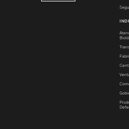
Segu
IND
Aten
Biol
Trans
Fabr
Cent
Vent
Come
Gobi
Prod
Defe