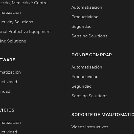
cción, Medición Y Control
Automatización
matización
Productividad
ctivity Solutions
Seguridad
onal Protective Equipment
Sensing Solutions
ing Solutions
DÓNDE COMPRAR
TWARE
Automatización
matización
Productividad
uctividad
Seguridad
ridad
Sensing Solutions
VICIOS
SOPORTE DE MYAUTOMATI
matización
Vídeos Instructivos
uctividad