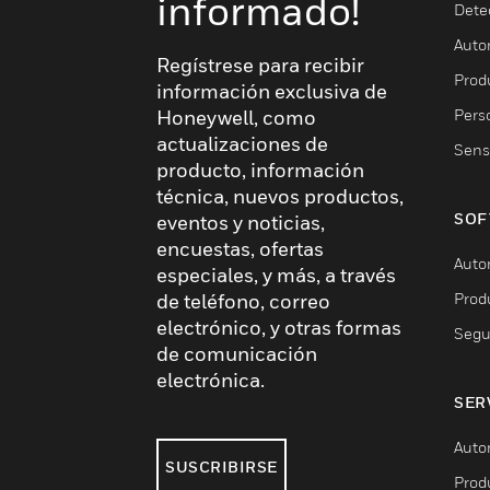
informado!
Dete
Auto
Regístrese para recibir
Produ
información exclusiva de
Pers
Honeywell, como
actualizaciones de
Sens
producto, información
técnica, nuevos productos,
SOF
eventos y noticias,
encuestas, ofertas
Auto
especiales, y más, a través
Prod
de teléfono, correo
electrónico, y otras formas
Segu
de comunicación
electrónica.
SER
Auto
SUSCRIBIRSE
Prod