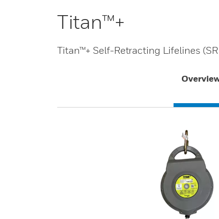
Titan™+
Titan™+ Self-Retracting Lifelines (SR
Overvie