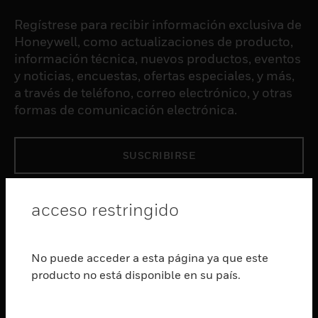
Regístrese para recibir información exclusiva de
Honeywell, como actualizaciones de producto,
información técnica, nuevos productos, eventos
y noticias, encuestas, ofertas especiales, y más,
a través de teléfono, correo electrónico, y otras
formas de comunicación electrónica.
SUSCRIBIRSE
PRODUCTOS
acceso restringido
Cambiar vista
SOFTWARE
No puede acceder a esta página ya que este
Cambiar vista
producto no está disponible en su país.
SERVICIOS
Cambiar vista
INDUSTRIAS