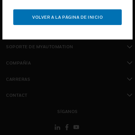
Cambiar vista
SOPORTE
VOLVER A LA PÁGINA DE INICIO
Cambiar vista
DÓNDE COMPRAR
Cambiar vista
SOPORTE DE MYAUTOMATION
Cambiar vista
COMPAÑÍA
Cambiar vista
CARRERAS
Cambiar vista
CONTACT
Cambiar vista
SÍGANOS