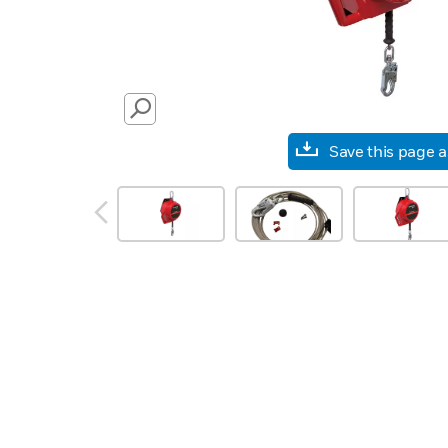
SEARCH
Save this page 
prev