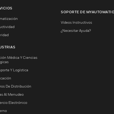
VICIOS
SOPORTE DE MYAUTOMATI
matización
Vídeos Instructivos
uctividad
¿Necesitar Ayuda?
ridad
USTRIAS
ción Médica Y Ciencias
ógicas
porte Y Logística
icación
ros De Distribución
as Al Menudeo
rcio Electrónico
erno