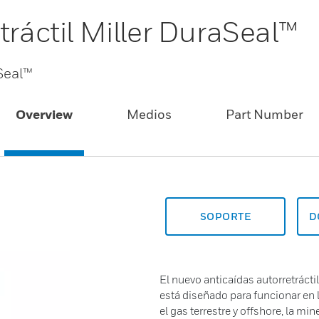
tráctil Miller DuraSeal™
aSeal™
Overview
Medios
Part Number
SOPORTE
D
El nuevo anticaídas autorretrácti
está diseñado para funcionar en l
el gas terrestre y offshore, la min