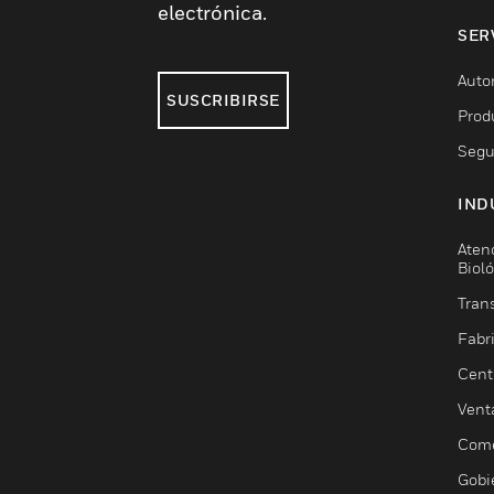
electrónica.
SER
Auto
SUSCRIBIRSE
Prod
Segu
IND
Aten
Biol
Trans
Fabr
Cent
Vent
Come
Gobi