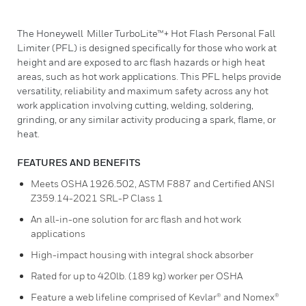
The Honeywell Miller TurboLite™+ Hot Flash Personal Fall
Limiter (PFL) is designed specifically for those who work at
height and are exposed to arc flash hazards or high heat
areas, such as hot work applications. This PFL helps provide
versatility, reliability and maximum safety across any hot
work application involving cutting, welding, soldering,
grinding, or any similar activity producing a spark, flame, or
heat.
FEATURES AND BENEFITS
Meets OSHA 1926.502, ASTM F887 and Certified ANSI
Z359.14-2021 SRL-P Class 1
An all-in-one solution for arc flash and hot work
applications
High-impact housing with integral shock absorber
Rated for up to 420lb. (189 kg) worker per OSHA
Feature a web lifeline comprised of Kevlar® and Nomex®