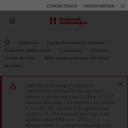
CONTÁCTENOS
ORDEN RÁPIDA
Productos
Equipo de protección personal
Protección contra caídas
Conectores
Cordones
(Lineas de Vida)
Miller webbing lanyard with shock
absorber
Este sitio está programado para
mantenimiento planificado desde el
sábado 8 de agosto a las 07:00 p. m. EST
hasta el domingo 9 de agosto a las 05:00
a. m. EST (del sábado 8 de agosto a las
11:00 p. m. UTC hasta el domingo 9 de
agosto a las 09:00 a. m. UTC).
Agradecemos su paciencia durante este