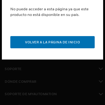
SUSCRIBIRSE
No puede acceder a esta página ya que este
producto no está disponible en su país.
PRODUCTOS
Cambiar vista
SOFTWARE
Cambiar vista
VOLVER A LA PÁGINA DE INICIO
SERVICIOS
Cambiar vista
INDUSTRIAS
Cambiar vista
SOPORTE
Cambiar vista
DÓNDE COMPRAR
Cambiar vista
SOPORTE DE MYAUTOMATION
Cambiar vista