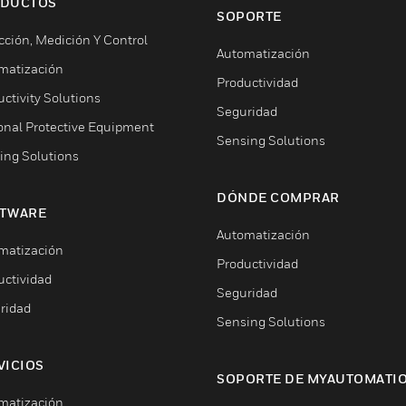
DUCTOS
SOPORTE
cción, Medición Y Control
Automatización
matización
Productividad
ctivity Solutions
Seguridad
onal Protective Equipment
Sensing Solutions
ing Solutions
DÓNDE COMPRAR
TWARE
Automatización
matización
Productividad
uctividad
Seguridad
ridad
Sensing Solutions
VICIOS
SOPORTE DE MYAUTOMATI
matización