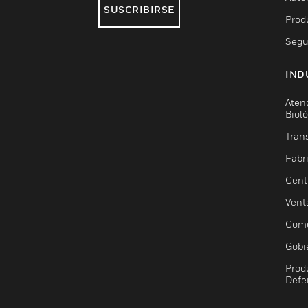
SUSCRIBIRSE
Prod
Segu
IND
Aten
Biol
Trans
Fabr
Cent
Vent
Come
Gobi
Prod
Defe