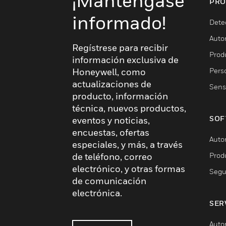
¡Manténgase
PRO
informado!
Dete
Auto
Regístrese para recibir
Produ
información exclusiva de
Pers
Honeywell, como
actualizaciones de
Sens
producto, información
técnica, nuevos productos,
SOF
eventos y noticias,
encuestas, ofertas
Auto
especiales, y más, a través
Prod
de teléfono, correo
electrónico, y otras formas
Segu
de comunicación
electrónica.
SER
Auto