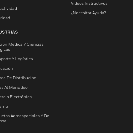
Vídeos Instructivos
uctividad
¿Necesitar Ayuda?
ridad
USTRIAS
ción Médica Y Ciencias
ógicas
porte Y Logística
icación
ros De Distribución
as Al Menudeo
rcio Electrónico
erno
uctos Aeroespaciales Y De
nsa