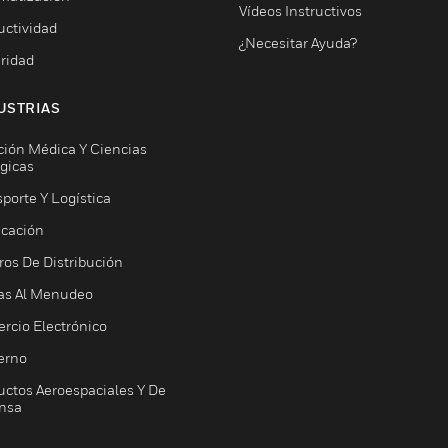
Vídeos Instructivos
uctividad
¿Necesitar Ayuda?
ridad
USTRIAS
ción Médica Y Ciencias
ógicas
porte Y Logística
icación
ros De Distribución
as Al Menudeo
rcio Electrónico
erno
uctos Aeroespaciales Y De
nsa