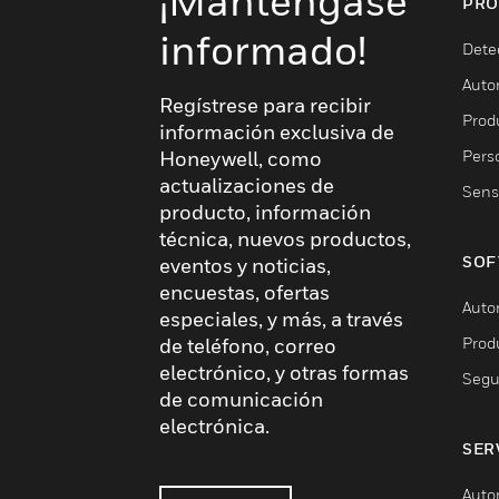
¡Manténgase
PRO
informado!
Dete
Auto
Regístrese para recibir
Produ
información exclusiva de
Pers
Honeywell, como
actualizaciones de
Sens
producto, información
técnica, nuevos productos,
SOF
eventos y noticias,
encuestas, ofertas
Auto
especiales, y más, a través
Prod
de teléfono, correo
electrónico, y otras formas
Segu
de comunicación
electrónica.
SER
Auto