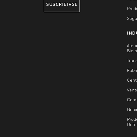
SUSCRIBIRSE
Prod
Segu
IND
Aten
Biol
Trans
Fabr
Cent
Vent
Come
Gobi
Prod
Defe