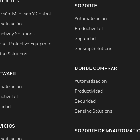
DUCTOS
SOPORTE
cción, Medición Y Control
Automatización
matización
Productividad
ctivity Solutions
Seguridad
onal Protective Equipment
Sensing Solutions
ing Solutions
DÓNDE COMPRAR
TWARE
Automatización
matización
Productividad
uctividad
Seguridad
ridad
Sensing Solutions
VICIOS
SOPORTE DE MYAUTOMATI
matización