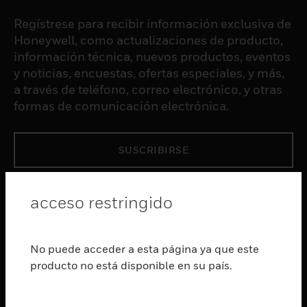
Regístrese para recibir información exclusiva de
Honeywell, como actualizaciones de producto,
información técnica, nuevos productos, eventos
y noticias, encuestas, ofertas especiales, y más,
a través de teléfono, correo electrónico, y otras
formas de comunicación electrónica.
SUSCRIBIRSE
PRODUCTOS
acceso restringido
Cambiar vista
SOFTWARE
No puede acceder a esta página ya que este
Cambiar vista
producto no está disponible en su país.
SERVICIOS
Cambiar vista
INDUSTRIAS