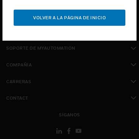
Cambiar vista
SOPORTE
VOLVER A LA PÁGINA DE INICIO
Cambiar vista
DÓNDE COMPRAR
Cambiar vista
SOPORTE DE MYAUTOMATION
Cambiar vista
COMPAÑÍA
Cambiar vista
CARRERAS
Cambiar vista
CONTACT
Cambiar vista
SÍGANOS