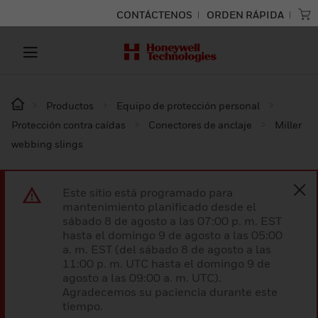
CONTÁCTENOS
ORDEN RÁPIDA
Productos
Equipo de protección personal
Protección contra caídas
Conectores de anclaje
Miller
webbing slings
Este sitio está programado para
mantenimiento planificado desde el
sábado 8 de agosto a las 07:00 p. m. EST
hasta el domingo 9 de agosto a las 05:00
a. m. EST (del sábado 8 de agosto a las
11:00 p. m. UTC hasta el domingo 9 de
agosto a las 09:00 a. m. UTC).
Agradecemos su paciencia durante este
tiempo.