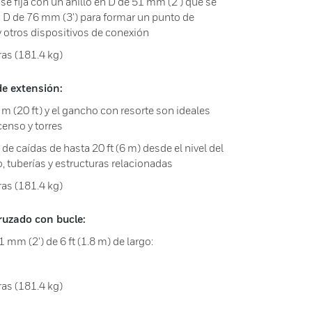
y se fija con un anillo en D de 51 mm (2') que se
en D de 76 mm (3') para formar un punto de
y otros dispositivos de conexión
as (181.4 kg)
de extensión:
6 m (20 ft) y el gancho con resorte son ideales
censo y torres
de caídas de hasta 20 ft (6 m) desde el nivel del
o, tuberías y estructuras relacionadas
as (181.4 kg)
ruzado con bucle:
 mm (2') de 6 ft (1.8 m) de largo:
as (181.4 kg)