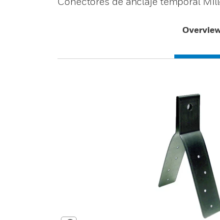
Conectores de anclaje temporal Mill
Overvie