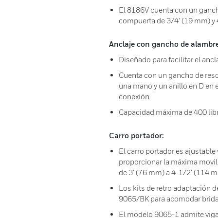
El 8186V cuenta con un ganch
compuerta de 3/4' (19 mm) y 
Anclaje con gancho de alambre
Diseñado para facilitar el anc
Cuenta con un gancho de resort
una mano y un anillo en D en 
conexión
Capacidad máxima de 400 libr
Carro portador:
El carro portador es ajustable 
proporcionar la máxima movili
de 3' (76 mm) a 4-1/2' (114 
Los kits de retro adaptación de
9065/BK para acomodar bridas
El modelo 9065-1 admite viga