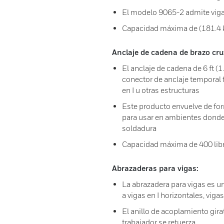
El modelo 9065-2 admite viga
Capacidad máxima de (181.4 
Anclaje de cadena de brazo cru
El anclaje de cadena de 6 ft 
conector de anclaje temporal f
en I u otras estructuras
Este producto envuelve de for
para usar en ambientes donde
soldadura
Capacidad máxima de 400 libr
Abrazaderas para vigas:
La abrazadera para vigas es u
a vigas en I horizontales, viga
El anillo de acoplamiento gira
trabajador se retuerza