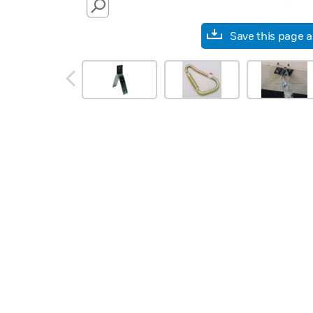
SEARCH
Save this page 
prev