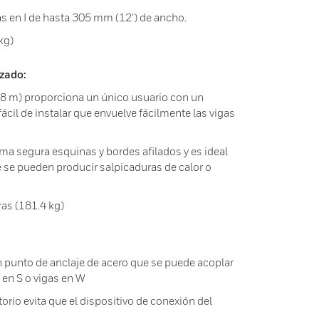
s en I de hasta 305 mm (12') de ancho.
kg)
zado:
(1.8 m) proporciona un único usuario con un
ácil de instalar que envuelve fácilmente las vigas
ma segura esquinas y bordes afilados y es ideal
 se pueden producir salpicaduras de calor o
as (181.4 kg)
n punto de anclaje de acero que se puede acoplar
s en S o vigas en W
torio evita que el dispositivo de conexión del