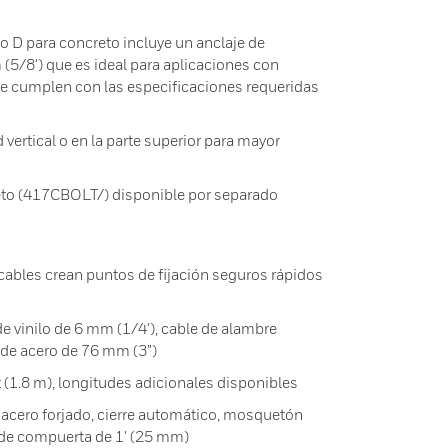
o D para concreto incluye un anclaje de
5/8') que es ideal para aplicaciones con
ue cumplen con las especificaciones requeridas
 vertical o en la parte superior para mayor
eto (417CBOLT/) disponible por separado
cables crean puntos de fijación seguros rápidos
e vinilo de 6 mm (1/4'), cable de alambre
a de acero de 76 mm (3”)
t (1.8 m), longitudes adicionales disponibles
acero forjado, cierre automático, mosquetón
a de compuerta de 1' (25 mm)