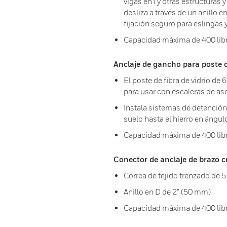
vigas en I y otras estructuras 
desliza a través de un anillo 
fijación seguro para eslingas 
Capacidad máxima de 400 libr
Anclaje de gancho para poste 
El poste de fibra de vidrio de 
para usar con escaleras de as
Instala sistemas de detención 
suelo hasta el hierro en ángul
Capacidad máxima de 400 libr
Conector de anclaje de brazo c
Correa de tejido trenzado de 51
Anillo en D de 2” (50 mm)
Capacidad máxima de 400 libr