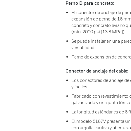
Perno D para concreto:
El conector de anclaje de pern
expansión de perno de 16 mm (
concreto y concreto liviano q
(mín. 2000 psi [13.8 MPa])
Se puede instalar en una pared
versatilidad
Perno de expansión de concr
Conector de anclaje del cable:
Los conectores de anclaje de 
y fáciles
Fabricado con revestimiento d
galvanizado y una junta tóric
La longitud estándar es de 6 f
El modelo 8187V presenta un 
con argolla cautiva y abertur