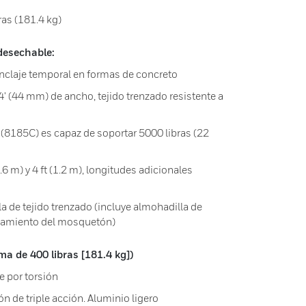
as (181.4 kg)
desechable:
nclaje temporal en formas de concreto
' (44 mm) de ancho, tejido trenzado resistente a
o (8185C) es capaz de soportar 5000 libras (22
6 m) y 4 ft (1.2 m), longitudes adicionales
a de tejido trenzado (incluye almohadilla de
oplamiento del mosquetón)
 de 400 libras [181.4 kg])
e por torsión
n de triple acción. Aluminio ligero