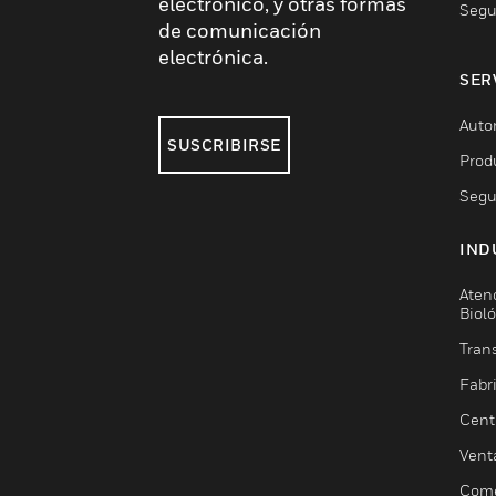
electrónico, y otras formas
Segu
de comunicación
electrónica.
SER
Auto
SUSCRIBIRSE
Prod
Segu
IND
Aten
Biol
Trans
Fabr
Cent
Vent
Come