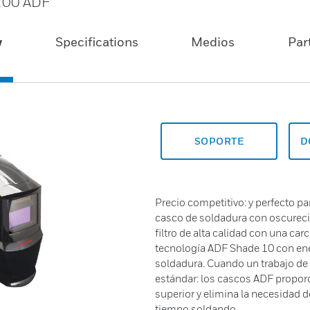
100 ADF
w
Specifications
Medios
Par
SOPORTE
D
Precio competitivo: y perfecto par
casco de soldadura con oscurec
filtro de alta calidad con una car
tecnología ADF Shade 10 con ener
soldadura. Cuando un trabajo de 
estándar: los cascos ADF propo
superior y elimina la necesidad 
tiempo soldando.