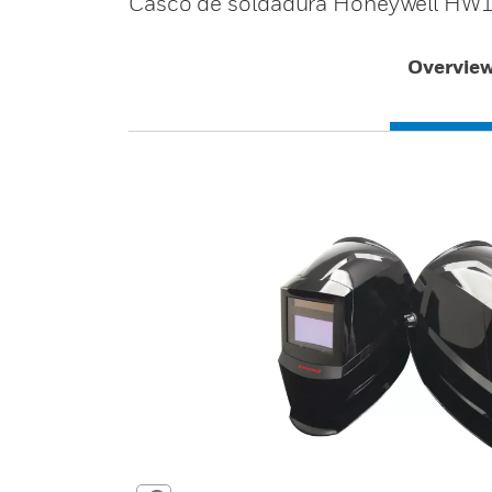
Casco de soldadura Honeywell HW
Overvie