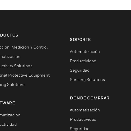
DUCTOS
SOPORTE
cción, Medición Y Control
Automatización
matización
Productividad
ctivity Solutions
Seguridad
onal Protective Equipment
Sensing Solutions
ing Solutions
DÓNDE COMPRAR
TWARE
Automatización
matización
Productividad
uctividad
Seguridad