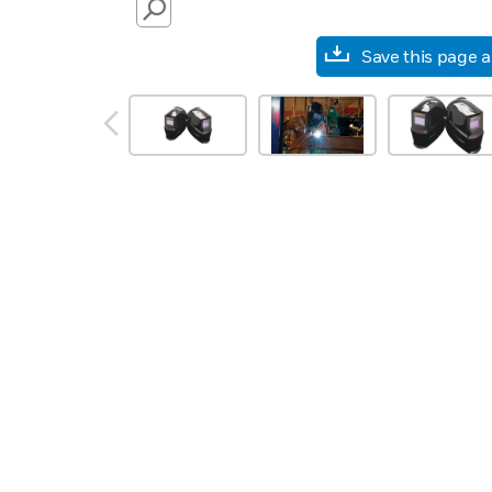
SEARCH
Save this page 
prev