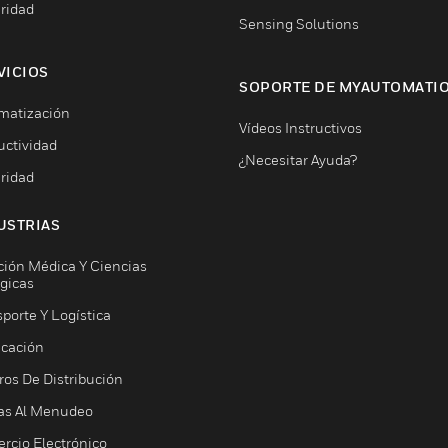
ridad
Sensing Solutions
VICIOS
SOPORTE DE MYAUTOMATI
matización
Vídeos Instructivos
uctividad
¿Necesitar Ayuda?
ridad
USTRIAS
ción Médica Y Ciencias
ógicas
porte Y Logística
icación
ros De Distribución
as Al Menudeo
rcio Electrónico