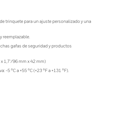
de trinquete para un ajuste personalizado y una
 y reemplazable.
chas gafas de seguridad y productos
,8' x 1,7'/96 mm x 42 mm)
: -5 °C a +55 °C (+23 °F a +131 °F).