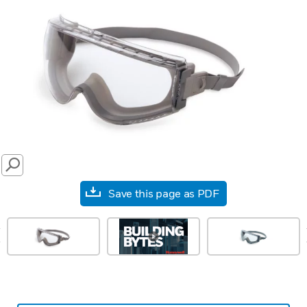
SEARCH
Save this page as PDF
prev