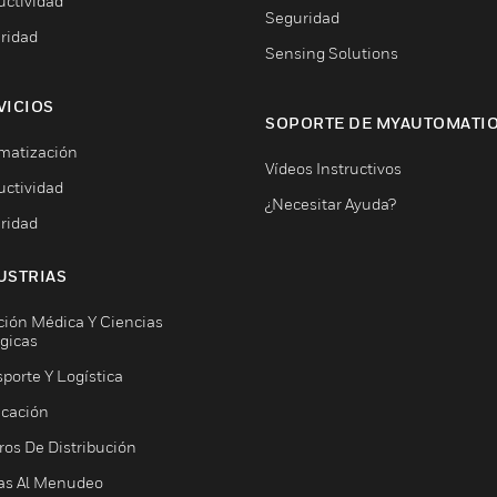
uctividad
Seguridad
ridad
Sensing Solutions
VICIOS
SOPORTE DE MYAUTOMATI
matización
Vídeos Instructivos
uctividad
¿Necesitar Ayuda?
ridad
USTRIAS
ción Médica Y Ciencias
ógicas
porte Y Logística
icación
ros De Distribución
as Al Menudeo