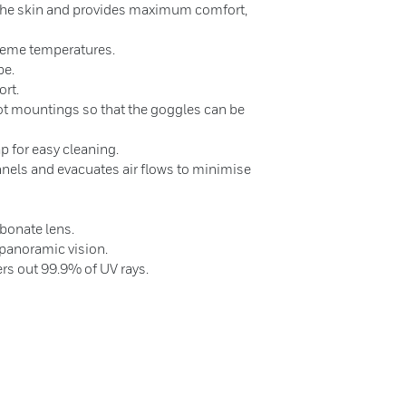
 the skin and provides maximum comfort,
treme temperatures.
pe.
ort.
vot mountings so that the goggles can be
ap for easy cleaning.
nnels and evacuates air flows to minimise
bonate lens.
 panoramic vision.
ters out 99.9% of UV rays.