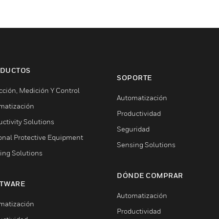
DUCTOS
SOPORTE
cción, Medición Y Control
Automatización
matización
Productividad
ctivity Solutions
Seguridad
onal Protective Equipment
Sensing Solutions
ing Solutions
DÓNDE COMPRAR
TWARE
Automatización
matización
Productividad