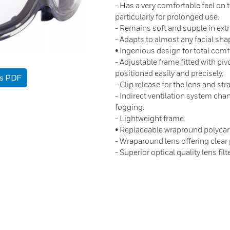
- Has a very comfortable feel on
particularly for prolonged use.
- Remains soft and supple in ex
- Adapts to almost any facial sha
• Ingenious design for total comf
- Adjustable frame fitted with pi
positioned easily and precisely.
as PDF
- Clip release for the lens and str
- Indirect ventilation system cha
fogging.
- Lightweight frame.
• Replaceable wrapround polycar
- Wraparound lens offering clear
- Superior optical quality lens fil