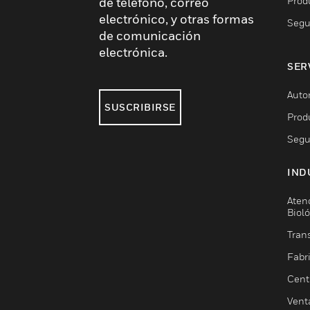
Prod
de teléfono, correo
electrónico, y otras formas
Segu
de comunicación
electrónica.
SER
Auto
SUSCRIBIRSE
Prod
Segu
IND
Aten
Biol
Trans
Fabr
Cent
Vent