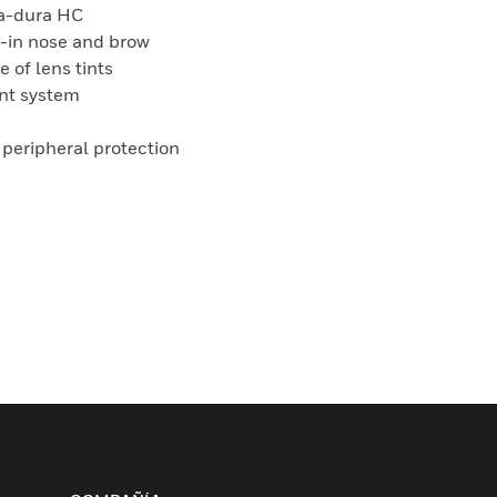
ra-dura HC
-in nose and brow
e of lens tints
nt system
: peripheral protection