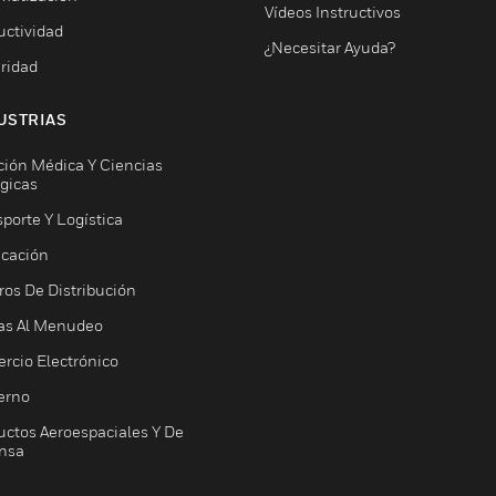
Vídeos Instructivos
uctividad
¿Necesitar Ayuda?
ridad
USTRIAS
ción Médica Y Ciencias
ógicas
porte Y Logística
icación
ros De Distribución
as Al Menudeo
rcio Electrónico
erno
uctos Aeroespaciales Y De
nsa