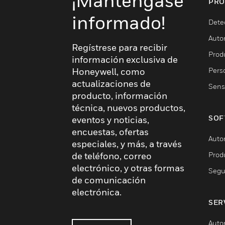
¡Manténgase
PRO
informado!
Dete
Auto
Regístrese para recibir
Produ
información exclusiva de
Pers
Honeywell, como
actualizaciones de
Sens
producto, información
técnica, nuevos productos,
SOF
eventos y noticias,
encuestas, ofertas
Auto
especiales, y más, a través
Prod
de teléfono, correo
electrónico, y otras formas
Segu
de comunicación
electrónica.
SER
Auto