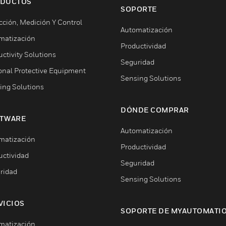
DUCTOS
SOPORTE
cción, Medición Y Control
Automatización
matización
Productividad
ctivity Solutions
Seguridad
onal Protective Equipment
Sensing Solutions
ing Solutions
DÓNDE COMPRAR
TWARE
Automatización
matización
Productividad
uctividad
Seguridad
ridad
Sensing Solutions
VICIOS
SOPORTE DE MYAUTOMATI
matización