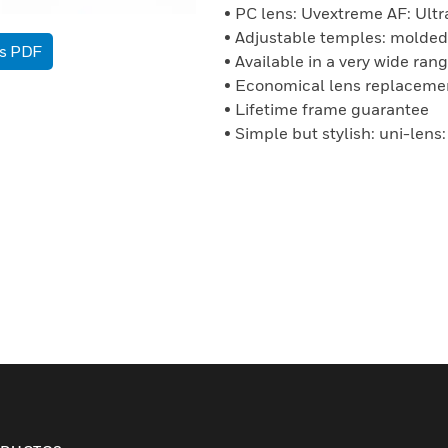
• PC lens: Uvextreme AF: Ult
• Adjustable temples: molded
as PDF
• Available in a very wide rang
• Economical lens replaceme
• Lifetime frame guarantee
• Simple but stylish: uni-lens