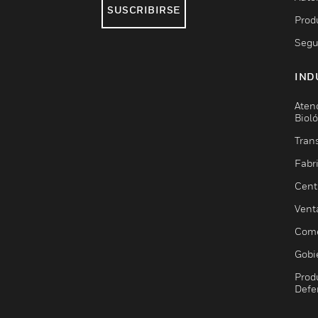
SUSCRIBIRSE
Prod
Segu
IND
Aten
Biol
Trans
Fabr
Cent
Vent
Come
Gobi
Prod
Defe