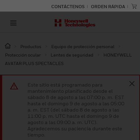
CONTÁCTENOS
ORDEN RÁPIDA
Productos
Equipo de protección personal
Protección ocular
Lentes de seguridad
HONEYWELL
AVATAR PLUS SPECTACLES
Este sitio está programado para
mantenimiento planificado desde el
sábado 8 de agosto a las 07:00 p. m. EST
hasta el domingo 9 de agosto a las 05:00
a. m. EST (del sábado 8 de agosto a las
11:00 p. m. UTC hasta el domingo 9 de
agosto a las 09:00 a. m. UTC).
Agradecemos su paciencia durante este
tiempo.