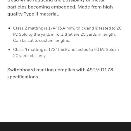
particles becoming embedded. Made from high
quality Type II material.
Class 2 matting is 1/4” (6.4 mm) thick and is tested to 20
kV. Sold by the yard, in rolls that are 25 yards in length.
Can be cut to custom lengths.
Class 4 matting is 1/2” thick and tested to 40 kV. Sold in
20 yard rolls only.
Switchboard matting compiles with ASTM D178
specifications.