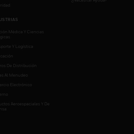
ridad
USTRIAS
ción Médica Y Ciencias
ógicas
porte Y Logística
icación
ros De Distribución
as Al Menudeo
rcio Electrónico
erno
uctos Aeroespaciales Y De
nsa