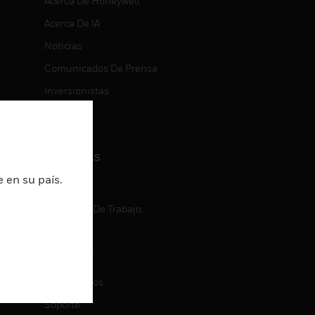
Acerca De Honeywell
Acerca De IA
Noticias
Comunicados De Prensa
Inversionistas
Eventos
CARRERAS
 en su país.
Carreras
Búsqueda De Trabajo
CONTACT
ON
Contáctenos
Soporte