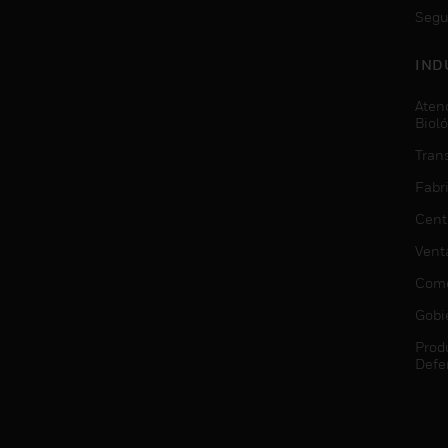
Segu
IND
Aten
Biol
Trans
Fabr
Cent
Vent
Come
Gobi
Prod
Defe