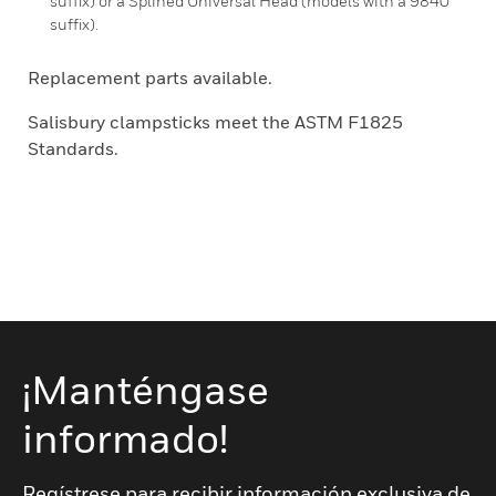
suffix) or a Splined Universal Head (models with a 9840
suffix).
Replacement parts available.
Salisbury clampsticks meet the ASTM F1825
Standards.
¡Manténgase
informado!
Regístrese para recibir información exclusiva de