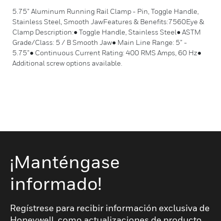
5.75” Aluminum Running Rail Clamp - Pin, Toggle Handle,
Stainless Steel, Smooth JawFeatures & Benefits:7560Eye &
Clamp Description:● Toggle Handle, Stainless Steel● ASTM
Grade/Class: 5 / B Smooth Jaw● Main Line Range: 5” -
5.75”● Continuous Current Rating: 400 RMS Amps, 60 Hz●
Additional screw options available.
¡Manténgase
informado!
Regístrese para recibir información exclusiva de
Honeywell, como actualizaciones de producto,