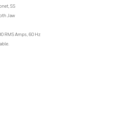
onet, SS
oth Jaw
400 RMS Amps, 60 Hz
able.