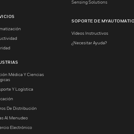
Sensing Solutions
VICIOS
SOPORTE DE MYAUTOMATI
matización
Vídeos Instructivos
uctividad
¿Necesitar Ayuda?
ridad
USTRIAS
ción Médica Y Ciencias
ógicas
porte Y Logística
icación
ros De Distribución
as Al Menudeo
rcio Electrónico