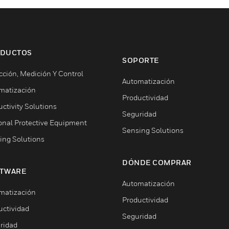
DUCTOS
SOPORTE
cción, Medición Y Control
Automatización
matización
Productividad
ctivity Solutions
Seguridad
onal Protective Equipment
Sensing Solutions
ing Solutions
DÓNDE COMPRAR
TWARE
Automatización
matización
Productividad
uctividad
Seguridad
ridad