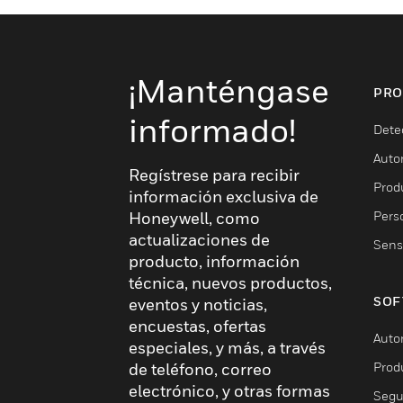
¡Manténgase
PRO
informado!
Dete
Auto
Regístrese para recibir
Produ
información exclusiva de
Pers
Honeywell, como
actualizaciones de
Sens
producto, información
técnica, nuevos productos,
SOF
eventos y noticias,
encuestas, ofertas
Auto
especiales, y más, a través
Prod
de teléfono, correo
electrónico, y otras formas
Segu