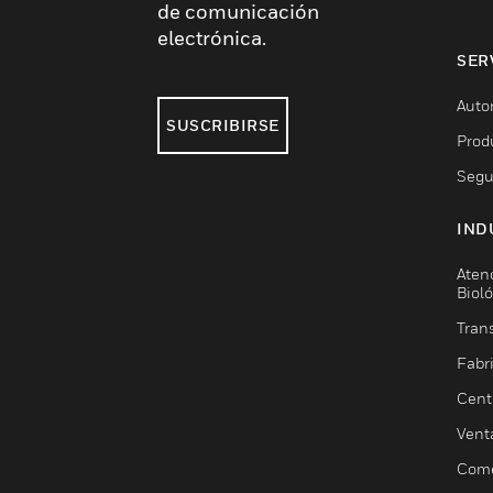
de comunicación
electrónica.
SER
Auto
SUSCRIBIRSE
Prod
Segu
IND
Aten
Biol
Trans
Fabr
Cent
Vent
Come