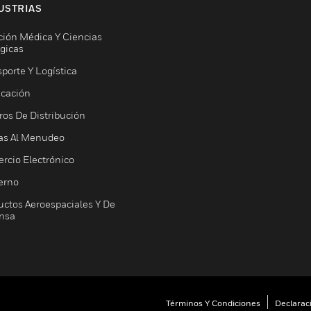
USTRIAS
ción Médica Y Ciencias
ógicas
porte Y Logística
icación
ros De Distribución
as Al Menudeo
rcio Electrónico
erno
uctos Aeroespaciales Y De
nsa
Términos Y Condiciones
Declarac