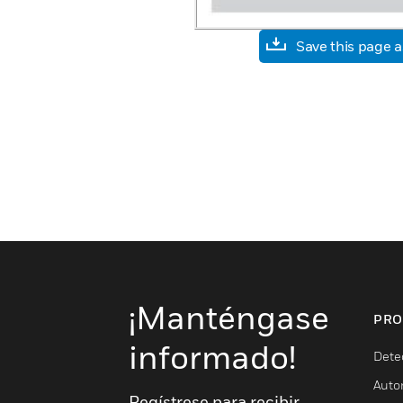
Save this page 
¡Manténgase
PRO
informado!
Dete
Auto
Regístrese para recibir