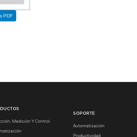
as PDF
DUCTOS
SOPORTE
cción, Medición Y Control
Automatización
matización
Productividad