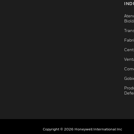
IND
Aten
Biol
Trans
Fabr
Cent
Vent
Come
Gobi
Prod
Defe
Copyright © 2026 Honeywell International Inc