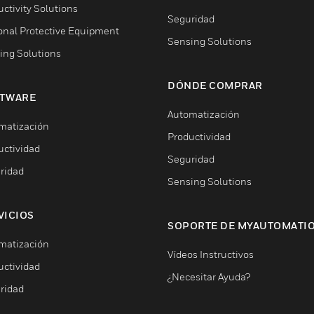
ctivity Solutions
Seguridad
onal Protective Equipment
Sensing Solutions
ing Solutions
DÓNDE COMPRAR
TWARE
Automatización
matización
Productividad
uctividad
Seguridad
ridad
Sensing Solutions
VICIOS
SOPORTE DE MYAUTOMATI
matización
Vídeos Instructivos
uctividad
¿Necesitar Ayuda?
ridad