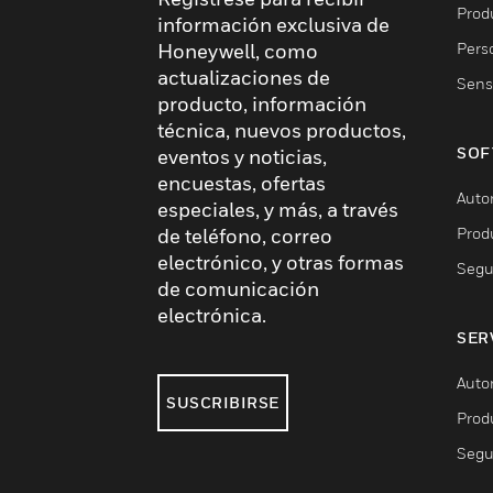
Produ
información exclusiva de
Pers
Honeywell, como
actualizaciones de
Sens
producto, información
técnica, nuevos productos,
SOF
eventos y noticias,
encuestas, ofertas
Auto
especiales, y más, a través
Prod
de teléfono, correo
electrónico, y otras formas
Segu
de comunicación
electrónica.
SER
Auto
SUSCRIBIRSE
Prod
Segu