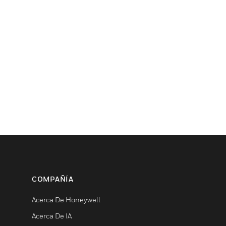
COMPAÑÍA
Acerca De Honeywell
Acerca De IA