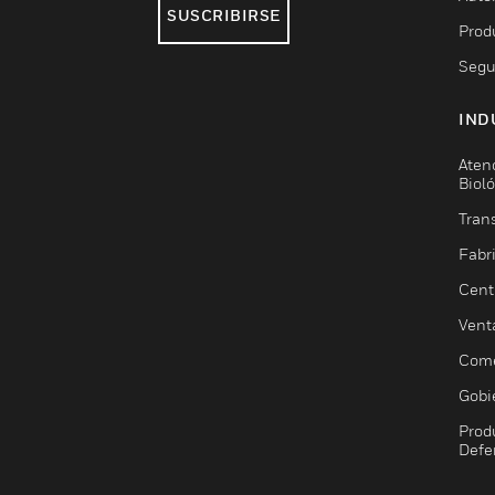
SUSCRIBIRSE
Prod
Segu
IND
Aten
Biol
Trans
Fabr
Cent
Vent
Come
Gobi
Prod
Defe