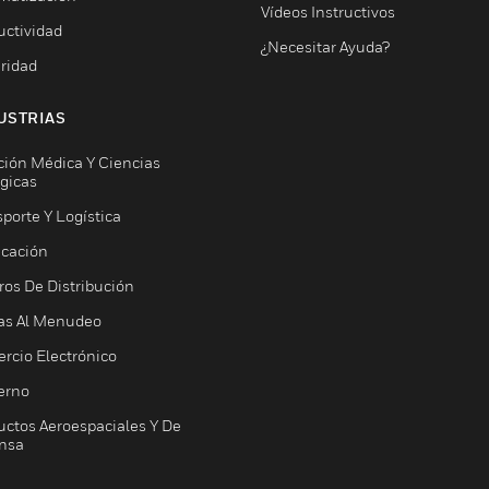
Vídeos Instructivos
uctividad
¿Necesitar Ayuda?
ridad
USTRIAS
ción Médica Y Ciencias
ógicas
porte Y Logística
icación
ros De Distribución
as Al Menudeo
rcio Electrónico
erno
uctos Aeroespaciales Y De
nsa