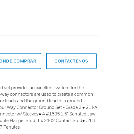
ÓNDE COMPRAR
CONTÁCTENOS
set provides an excellent system for the
4-way connectors are used to create a common
r leads and the ground lead of a ground
Four Way Connector Ground Set - Grade 2 ● 21 kA
nnector w/ Sleeves● 4 #1895 1.5” Serrated Jaw
ble Hanger Stud, 1 #2402 Contact Stud● 34 ft.
7 Ferrules