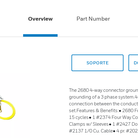
Overview
Part Number
SOPORTE
D
The 2680 4-way connector ground 
grounding of a 3 phase system.
connection between the conducto
set.Features & Benefits:● 2680 
15 cycles● 1 #2374 Four Way Co
Clamps w/ Sleeves● 1 #2427 Dou
#2137 1/0 Cu. Cable● 4 pr. #202