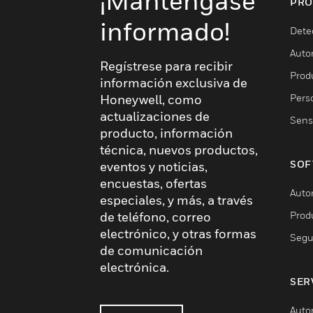
¡Manténgase
PRO
informado!
Dete
Auto
Regístrese para recibir
Produ
información exclusiva de
Pers
Honeywell, como
actualizaciones de
Sens
producto, información
técnica, nuevos productos,
SOF
eventos y noticias,
encuestas, ofertas
Auto
especiales, y más, a través
Prod
de teléfono, correo
electrónico, y otras formas
Segu
de comunicación
electrónica.
SER
Auto