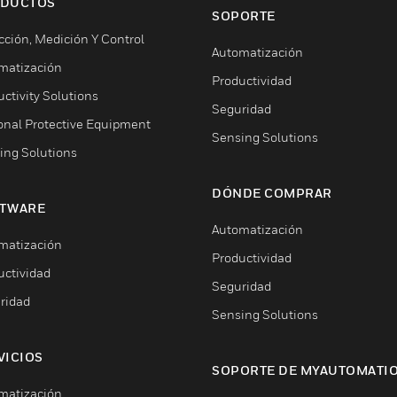
DUCTOS
SOPORTE
cción, Medición Y Control
Automatización
matización
Productividad
ctivity Solutions
Seguridad
onal Protective Equipment
Sensing Solutions
ing Solutions
DÓNDE COMPRAR
TWARE
Automatización
matización
Productividad
uctividad
Seguridad
ridad
Sensing Solutions
VICIOS
SOPORTE DE MYAUTOMATI
matización