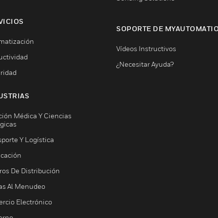
VICIOS
SOPORTE DE MYAUTOMATI
matización
Vídeos Instructivos
uctividad
¿Necesitar Ayuda?
ridad
USTRIAS
ción Médica Y Ciencias
ógicas
porte Y Logística
icación
ros De Distribución
as Al Menudeo
rcio Electrónico
erno