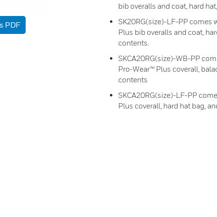
bib overalls and coat, hard hat
SK20RG(size)-LF-PP comes wit
as PDF
Plus bib overalls and coat, hard
contents.
SKCA20RG(size)-WB-PP comes 
Pro-Wear™ Plus coverall, balacl
contents
SKCA20RG(size)-LF-PP comes w
Plus coverall, hard hat bag, and