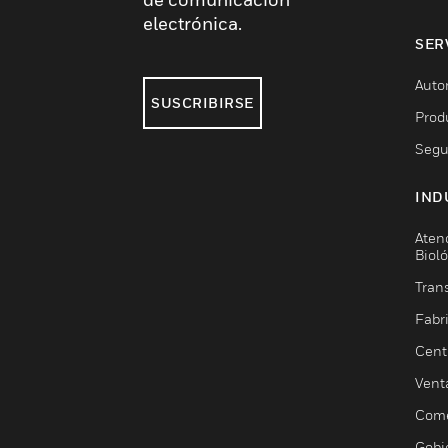
electrónica.
SER
Auto
SUSCRIBIRSE
Prod
Segu
IND
Aten
Biol
Trans
Fabr
Cent
Vent
Come
Gobi