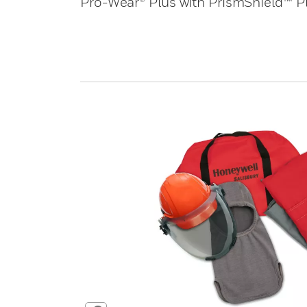
Pro-Wear® Plus with PrismShield™ P