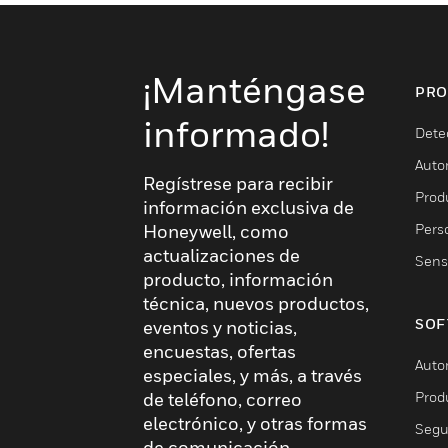
¡Manténgase
PRO
informado!
Dete
Auto
Regístrese para recibir
Produ
información exclusiva de
Pers
Honeywell, como
actualizaciones de
Sens
producto, información
técnica, nuevos productos,
SOF
eventos y noticias,
encuestas, ofertas
Auto
especiales, y más, a través
Prod
de teléfono, correo
electrónico, y otras formas
Segu
de comunicación