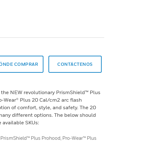
ÓNDE COMPRAR
CONTÁCTENOS
 the NEW revolutionary PrismShield™ Plus
o-Wear® Plus 20 Cal/cm2 arc flash
ion of comfort, style, and safety. The 20
 many different options. The below should
e available SKUs:
PrismShield™ Plus Prohood, Pro-Wear™ Plus