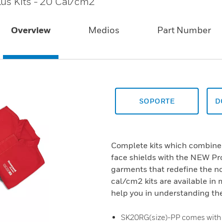
lus Kits - 20 Cal/cm2
Overview
Medios
Part Number
SOPORTE
D
Complete kits which combine
face shields with the NEW Pr
garments that redefine the not
cal/cm2 kits are available in
help you in understanding th
SK20RG(size)-PP comes with 