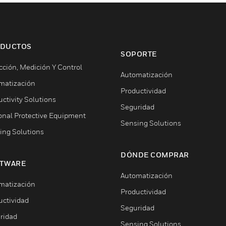
DUCTOS
SOPORTE
cción, Medición Y Control
Automatización
matización
Productividad
ctivity Solutions
Seguridad
onal Protective Equipment
Sensing Solutions
ing Solutions
DÓNDE COMPRAR
TWARE
Automatización
matización
Productividad
uctividad
Seguridad
ridad
Sensing Solutions