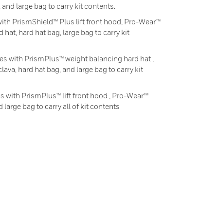
, and large bag to carry kit contents.
h PrismShield™ Plus lift front hood, Pro-Wear™
 hat, hard hat bag, large bag to carry kit
with PrismPlus™ weight balancing hard hat ,
ava, hard hat bag, and large bag to carry kit
ith PrismPlus™ lift front hood , Pro-Wear™
 large bag to carry all of kit contents