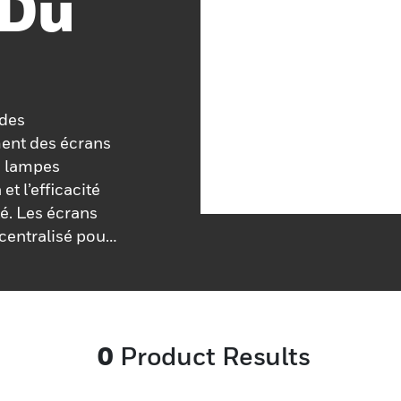
 Du
 des
ment des écrans
s lampes
t l’efficacité
é. Les écrans
 centralisé pour
tèmes d’appel
s notifications
de réponse. Ces
s sont
0
Product Results
soignant d’agir
directionnelles
sent des signaux