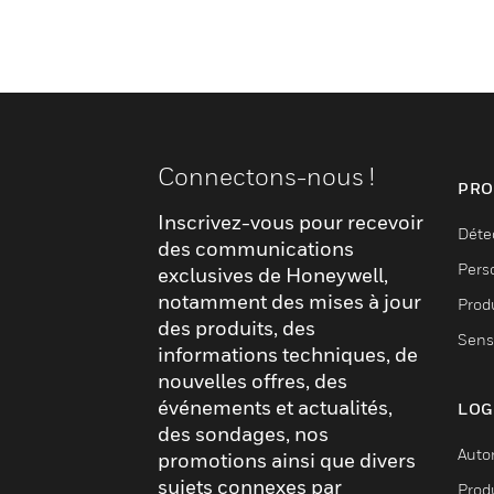
clignotants distincts pour indiquer différents niv
appels d’alarme, appels d’urgence et demandes s
hiérarchisation aide les soignants à identifier ra
nature de l’appel, garantissant que les situations l
urgentes reçoivent une attention immédiate. La s
fonctionnelle est facilitée par une unité de contrô
Connectons-nous !
PRO
offrant une solution intégrée pour le suivi et la ge
Inscrivez-vous pour recevoir
dans l’ensemble du système. Ensemble, ces comp
Déte
des communications
un système d’appel cohérent et efficace qui amélio
Pers
exclusives de Honeywell,
la sécurité des patients.
notamment des mises à jour
Produ
des produits, des
Sens
informations techniques, de
nouvelles offres, des
événements et actualités,
LOG
des sondages, nos
Auto
promotions ainsi que divers
sujets connexes par
Produ