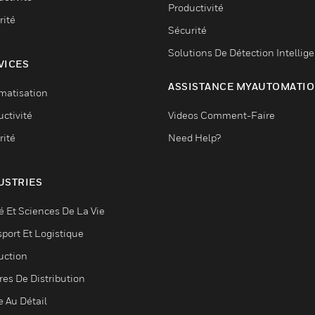
Productivité
rité
Sécurité
Solutions De Détection Intellig
VICES
ASSISTANCE MYAUTOMATI
matisation
ctivité
Videos Comment-Faire
rité
Need Help?
USTRIES
é Et Sciences De La Vie
sport Et Logistique
uction
res De Distribution
e Au Détail