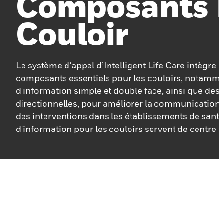
Composants
Couloir
Le système d’appel d’Intelligent Life Care intègre
composants essentiels pour les couloirs, notam
d’information simple et double face, ainsi que de
directionnelles, pour améliorer la communication e
des interventions dans les établissements de sant
d’information pour les couloirs servent de centre
les mises à jour en temps réel concernant les sys
des infirmières, contribuant ainsi à rationaliser le
d’alerte et à réduire considérablement les délais 
écrans garantissent que les informations critique
facilement accessibles, permettant au personnel 
rapidement et efficacement. De plus, nos lampes 
sont dotées d’écrans à priorité contrôlée qui utili