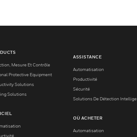
eaux d’urgence :
tandard. Cette
pidement la
es plus
urveillance
le supérieure,
DUCTS
stion des alertes
ASSISTANCE
osants créent
ction, Mesure Et Contrôle
Automatisation
re les soins et
onal Protective Equipment
Productivité
ctivity Solutions
Sécurité
ing Solutions
Solutions De Détection Intellig
ICIEL
OÙ ACHETER
matisation
Automatisation
ctivité