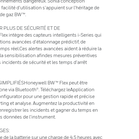
ronnements dangereux. Sonla conception
 facilité d'utilisation s'appuient sur l'héritage de
 de gaz BW™.
 PLUS DE SÉCURITÉ ET DE
 intègre des capteurs intelligents i-Series qui
tions avancées d'étalonnage prédictif, de
emps réel.Ces alertes avancées aident à réduire la
e la sensibilisation afindes mesures préventives
s incidents de sécurité et les temps d'arrêt
MPLIFIÉSHoneywell BW™ Flex peut être
ne via Bluetooth®. Téléchargez leApplication
nfigurator pour une gestion rapide et précise
ting et analyse. Augmentez la productivité en
enregistrer les incidents et gagner du temps en
es données de l'instrument.
GES:
de la batterie sur une charge de 4,5 heures avec