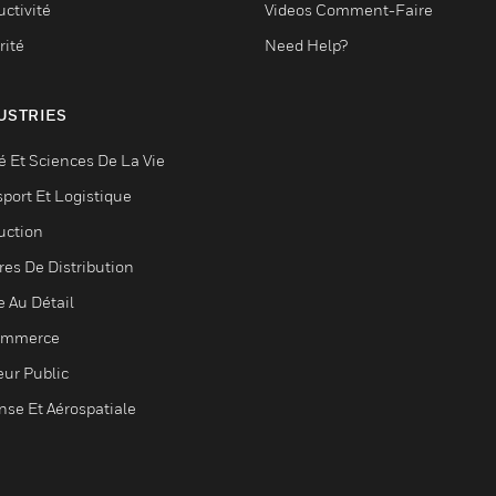
ctivité
Videos Comment-Faire
rité
Need Help?
USTRIES
é Et Sciences De La Vie
sport Et Logistique
uction
res De Distribution
e Au Détail
ommerce
eur Public
nse Et Aérospatiale