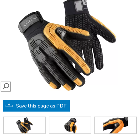
SEARCH
Save this page as PDF
prev