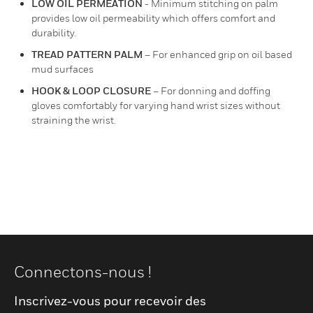
LOW OIL PERMEATION
- Minimum stitching on palm
provides low oil permeability which offers comfort and
durability.
TREAD PATTERN PALM
– For enhanced grip on oil based
mud surfaces
HOOK & LOOP CLOSURE
– For donning and doffing
gloves comfortably for varying hand wrist sizes without
straining the wrist.
Connectons-nous !
Inscrivez-vous pour recevoir des