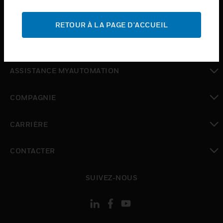
toggle view
ASSISTANCE
RETOUR À LA PAGE D'ACCUEIL
toggle view
OÙ ACHETER
toggle view
ASSISTANCE MYAUTOMATION
toggle view
COMPAGNIE
toggle view
CARRIÈRE
toggle view
CONTACTER
toggle view
SUIVEZ-NOUS