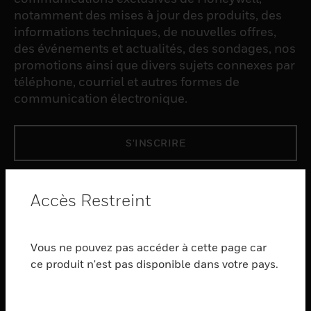
notamment des mises à jour des produits, des
informations techniques, de nouvelles offres,
des événements et actualités, des sondages, nos
promotions ainsi que divers sujets connexes par
téléphone, courriel et autres formes de
communication électronique.
S'INSCRIRE
PRODUCTS
Accès Restreint
toggle view
LOGICIEL
Vous ne pouvez pas accéder à cette page car
toggle view
SERVICES
ce produit n'est pas disponible dans votre pays.
toggle view
INDUSTRIES