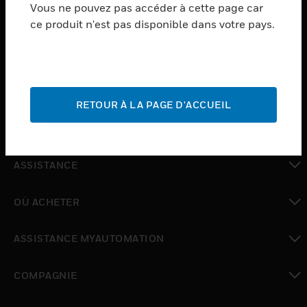
Vous ne pouvez pas accéder à cette page car
PRODUCTS
ce produit n'est pas disponible dans votre pays.
toggle view
LOGICIEL
toggle view
SERVICES
RETOUR À LA PAGE D'ACCUEIL
toggle view
INDUSTRIES
toggle view
ASSISTANCE
toggle view
OÙ ACHETER
toggle view
ASSISTANCE MYAUTOMATION
toggle view
COMPAGNIE
toggle view