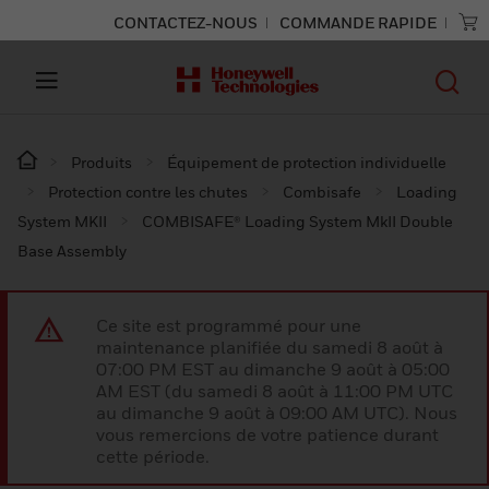
CONTACTEZ-NOUS
COMMANDE RAPIDE
Produits
Équipement de protection individuelle
Protection contre les chutes
Combisafe
Loading
System MKII
COMBISAFE® Loading System MkII Double
Base Assembly
Ce site est programmé pour une
maintenance planifiée du samedi 8 août à
07:00 PM EST au dimanche 9 août à 05:00
AM EST (du samedi 8 août à 11:00 PM UTC
au dimanche 9 août à 09:00 AM UTC). Nous
vous remercions de votre patience durant
cette période.