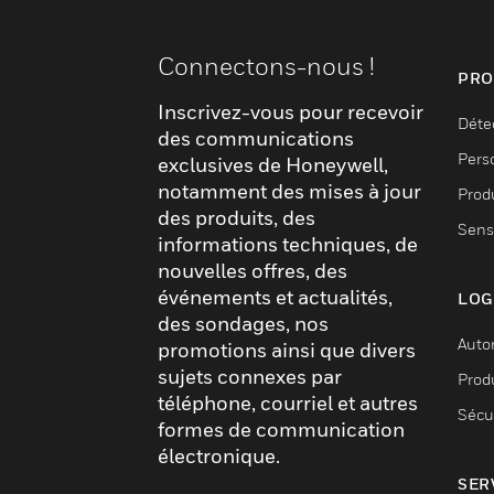
flatbed trailer but two will be necessary if the ve
and the user must be connected to both systems 
Connectons-nous !
PRO
Inscrivez-vous pour recevoir
Déte
des communications
Pers
exclusives de Honeywell,
notamment des mises à jour
Produ
des produits, des
Sens
informations techniques, de
nouvelles offres, des
événements et actualités,
LOG
des sondages, nos
Auto
promotions ainsi que divers
sujets connexes par
Produ
téléphone, courriel et autres
Sécu
formes de communication
électronique.
SER