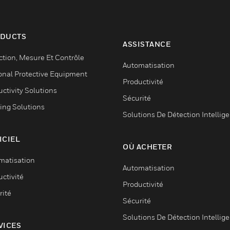
hicle exceeds 8m
simultaneously.
DUCTS
ASSISTANCE
ction, Mesure Et Contrôle
Automatisation
onal Protective Equipment
Productivité
ctivity Solutions
Sécurité
ing Solutions
Solutions De Détection Intellig
ICIEL
OÙ ACHETER
matisation
Automatisation
ctivité
Productivité
rité
Sécurité
Solutions De Détection Intellig
VICES