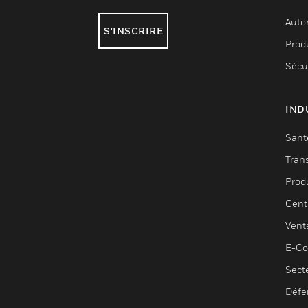
Auto
S'INSCRIRE
Produ
Sécu
IND
Sant
Tran
Prod
Cent
Vent
E-C
Sect
Défe