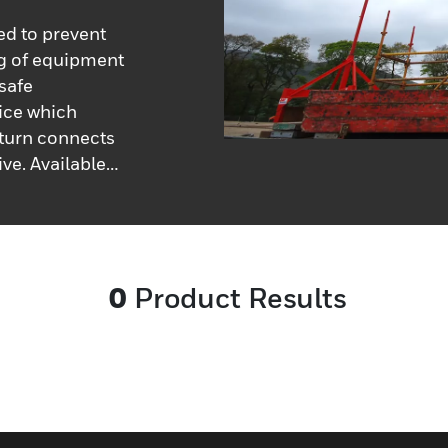
d to prevent
ng of equipment
 safe
ice which
n turn connects
ve. Available
le feet, the
 Loading
tacked.Each
500kg of
0
Product Results
 previous
a well compacted
an still be
an operative
st one
 a 8m-long