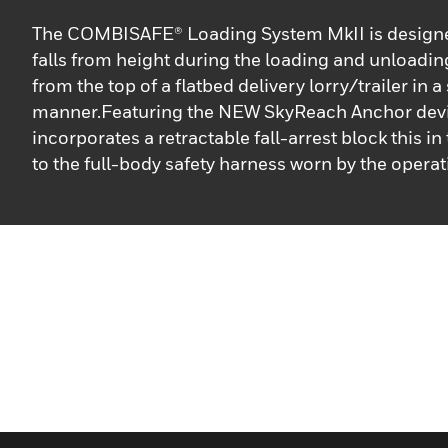
The COMBISAFE® Loading System MkII is designe
falls from height during the loading and unloadi
from the top of a flatbed delivery lorry/trailer in a
manner.Featuring the NEW SkyReach Anchor dev
incorporates a retractable fall-arrest block this i
to the full-body safety harness worn by the operati
flat packed, boltless and with replaceable, adjustab
modular support base of the revised COMBISAFE
System allows for the disassembled units to be s
system includes a weighted base ballasted with 1
precast ballast, which is interchangeable with the
designs: alternative ballasting material such as 
10mm rounded pea gravel* or site-cast concrete c
used.The standard Loading System MkII provides 
with an anchor point 5.9m above ground level. Ju
COMBISAFE Loading System MKII is required for