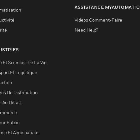
ASSISTANCE MYAUTOMATI
matisation
ctivité
Videos Comment-Faire
rité
Need Help?
USTRIES
é Et Sciences De La Vie
sport Et Logistique
uction
res De Distribution
e Au Détail
ommerce
eur Public
nse Et Aérospatiale