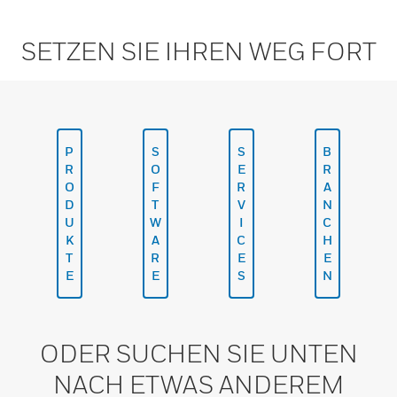
SETZEN SIE IHREN WEG FORT
P
S
S
B
R
O
E
R
O
F
R
A
D
T
V
N
U
W
I
C
K
A
C
H
T
R
E
E
E
E
S
N
ODER SUCHEN SIE UNTEN
NACH ETWAS ANDEREM