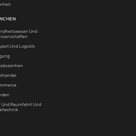
erheit
NCHEN
ndheitswesen Und
issenschaften
sport Und Logistik
igung
riebszentren
elhandel
ommerce
rden
- Und Raumfahrt Und
ärtechnik