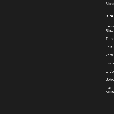
Sich
BRA
Gesu
Biow
Tran
Fert
Vert
Einz
E-C
Behö
Luft
Milit