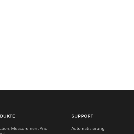
DUKTE
SUPPORT
ction, Measurement And
Automatisierung
rol