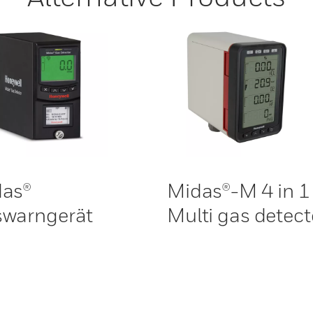
as®
Midas®-M 4 in 1
warngerät
Multi gas detect