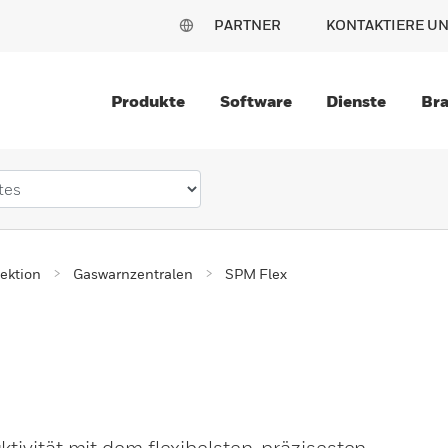
PARTNER
KONTAKTIERE U
Produkte
Software
Dienste
Br
ektion
Gaswarnzentralen
SPM Flex
ivität mit dem flexibelsten, präzisesten,