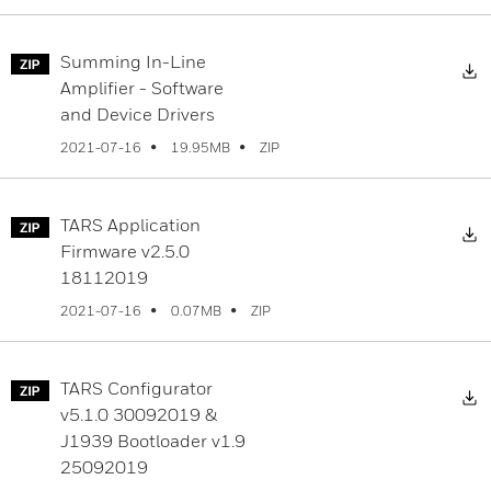
Summing In-Line
D
Amplifier - Software
and Device Drivers
ZIP
2021-07-16
19.95MB
TARS Application
D
Firmware v2.5.0
18112019
ZIP
2021-07-16
0.07MB
TARS Configurator
D
v5.1.0 30092019 &
J1939 Bootloader v1.9
25092019