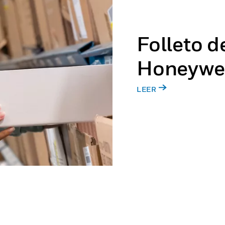
Folleto 
Honeywel
LEER