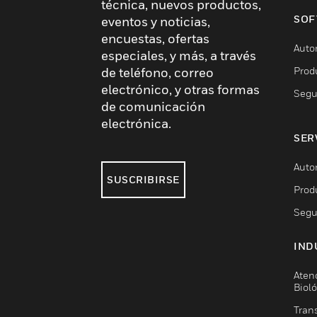
técnica, nuevos productos,
SOF
eventos y noticias,
encuestas, ofertas
Auto
especiales, y más, a través
Prod
de teléfono, correo
electrónico, y otras formas
Segu
de comunicación
electrónica.
SER
Auto
SUSCRIBIRSE
Prod
Segu
IND
Aten
Biol
Trans