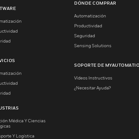
DÓNDE COMPRAR
TWARE
Automatización
matización
Productividad
uctividad
Seguridad
ridad
Sensing Solutions
VICIOS
SOPORTE DE MYAUTOMATI
matización
Vídeos Instructivos
uctividad
¿Necesitar Ayuda?
ridad
USTRIAS
ción Médica Y Ciencias
ógicas
porte Y Logística