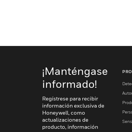
¡Manténgase
PRO
informado!
Dete
Auto
Regístrese para recibir
Produ
información exclusiva de
Pers
Honeywell, como
actualizaciones de
Sens
producto, información