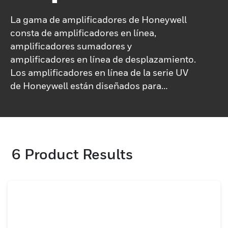
La gama de amplificadores de Honeywell
consta de amplificadores en línea,
amplificadores sumadores y
amplificadores en línea de desplazamiento.
Los amplificadores en línea de la serie UV
de Honeywell están diseñados para
aumentar la relación señal-ruido en
entornos ruidosos. El Universal In-line
presenta dos voltajes de excitación
seleccionables, configuraciones de
6
Product Results
ganancia programables, un amplio rango
de ajuste en el cero y un relevador de
calibración en derivación de estado sólido
con búfer para una calibración rápida. Las
características del amplificador sumador
en línea incluyen voltajes de