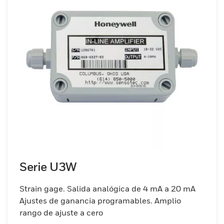
autoexcitación, configuraciones de
ganancia programables, un amplio rango
de ajuste en el intervalo y el valor de
compensación. Los amplificadores de
desplazamiento cuentan con gabinetes de
montaje en riel DIN con ajustes y
conexiones eléctricas accesibles desde el
frente. Hay amplificadores disponibles para
transductores de desplazamiento de tipo
CA con salidas tanto en VCC como en mA.
Serie U3W
Strain gage. Salida analógica de 4 mA a 20 mA
Ajustes de ganancia programables. Amplio
rango de ajuste a cero