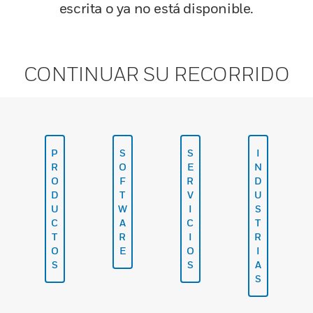
escrita o ya no está disponible.
CONTINUAR SU RECORRIDO
P
S
S
I
R
O
E
N
O
F
R
D
D
T
V
U
U
W
I
S
C
A
C
T
T
R
I
R
O
E
O
I
S
S
A
S