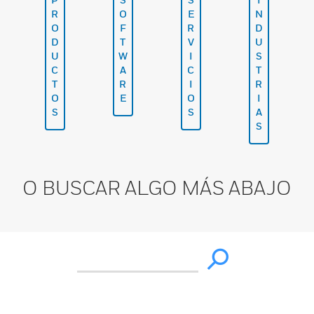
R
O
E
N
O
F
R
D
D
T
V
U
U
W
I
S
C
A
C
T
T
R
I
R
O
E
O
I
S
S
A
S
O BUSCAR ALGO MÁS ABAJO