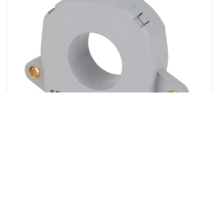
CSNV500 Series Closed Loop
Current Sensor