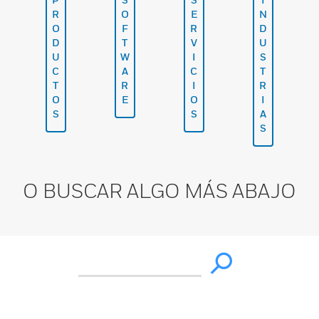
R
O
E
N
O
F
R
D
D
T
V
U
U
W
I
S
C
A
C
T
T
R
I
R
O
E
O
I
S
S
A
S
O BUSCAR ALGO MÁS ABAJO