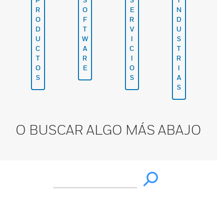
R
O
E
N
O
F
R
D
D
T
V
U
U
W
I
S
C
A
C
T
T
R
I
R
O
E
O
I
S
S
A
S
O BUSCAR ALGO MÁS ABAJO