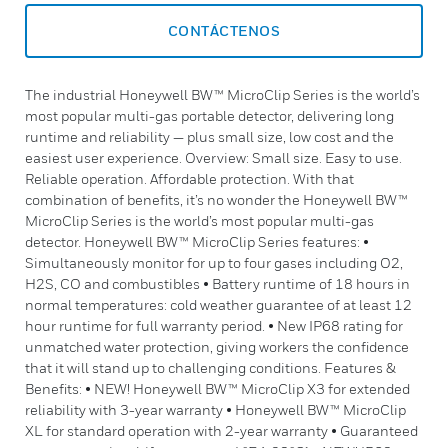
CONTÁCTENOS
The industrial Honeywell BW™ MicroClip Series is the world’s
most popular multi-gas portable detector, delivering long
runtime and reliability — plus small size, low cost and the
easiest user experience. Overview: Small size. Easy to use.
Reliable operation. Affordable protection. With that
combination of benefits, it’s no wonder the Honeywell BW™
MicroClip Series is the world’s most popular multi-gas
detector. Honeywell BW™ MicroClip Series features: •
Simultaneously monitor for up to four gases including O2,
H2S, CO and combustibles • Battery runtime of 18 hours in
normal temperatures: cold weather guarantee of at least 12
hour runtime for full warranty period. • New IP68 rating for
unmatched water protection, giving workers the confidence
that it will stand up to challenging conditions. Features &
Benefits: • NEW! Honeywell BW™ MicroClip X3 for extended
reliability with 3-year warranty • Honeywell BW™ MicroClip
XL for standard operation with 2-year warranty • Guaranteed