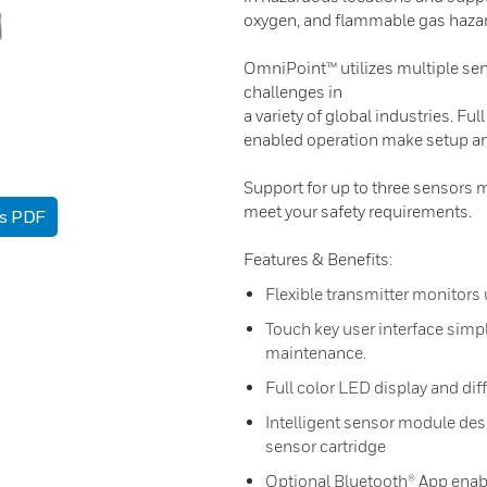
oxygen, and flammable gas haza
OmniPoint™ utilizes multiple sen
challenges in
a variety of global industries. Fu
enabled operation make setup an
Support for up to three sensors 
meet your safety requirements.
as PDF
Features & Benefits:
Flexible transmitter monitors 
Touch key user interface simpl
maintenance.
Full color LED display and diff
Intelligent sensor module desi
sensor cartridge
Optional Bluetooth® App enab