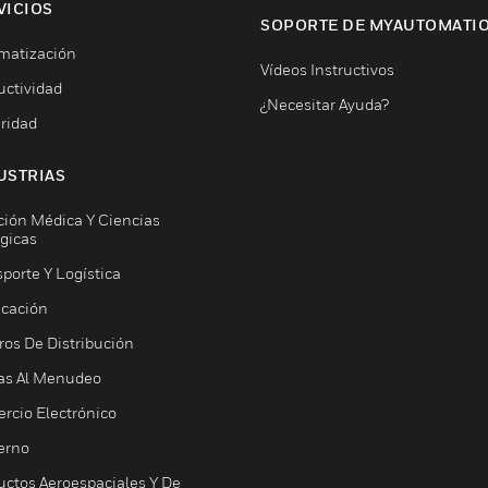
VICIOS
SOPORTE DE MYAUTOMATI
matización
Vídeos Instructivos
uctividad
¿Necesitar Ayuda?
ridad
USTRIAS
ción Médica Y Ciencias
ógicas
porte Y Logística
icación
ros De Distribución
as Al Menudeo
rcio Electrónico
erno
uctos Aeroespaciales Y De