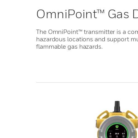
OmniPoint™ Gas D
The OmniPoint™ transmitter is a com
hazardous locations and support mult
flammable gas hazards.