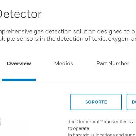
etector
prehensive gas detection solution designed to o
iple sensors in the detection of toxic, oxygen, a
Overview
Medios
Part Number
SOPORTE
D
The OmniPoint™ transmitter is a
to operate
in hazardous locations and suppor