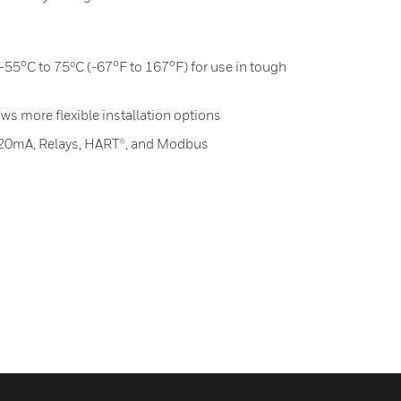
55°C to 75ºC (-67°F to 167°F) for use in tough
ws more flexible installation options
-20mA, Relays, HART®, and Modbus