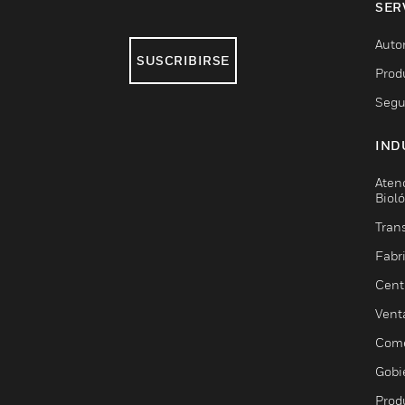
SER
Auto
SUSCRIBIRSE
Prod
Segu
IND
Aten
Biol
Trans
Fabr
Cent
Vent
Come
Gobi
Prod