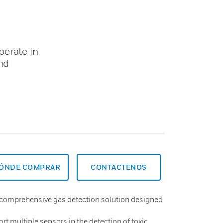
perate in
nd
ÓNDE COMPRAR
CONTÁCTENOS
 comprehensive gas detection solution designed
t multiple sensors in the detection of toxic,