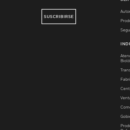
Auto
SUSCRIBIRSE
Prod
Segu
IND
Aten
Biol
Trans
Fabr
Cent
Vent
Come
Gobi
Prod