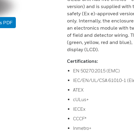
version) and is supplied with 
safety (Ex e)-approved versio
only. Internally, the enclosur
as PDF
an electronics module with t
of field and detector wiring.
(green, yellow, red and blue)
display (LCD).
Certifications:
EN 50270:2015 (EMC)
IEC/EN/UL/CSA 61010-1 (Elec
ATEX
cULus+
IECEx
CCCF*
Inmetro+