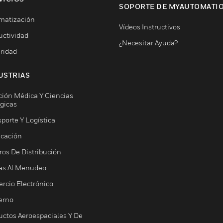
SOPORTE DE MYAUTOMATI
matización
Vídeos Instructivos
uctividad
¿Necesitar Ayuda?
ridad
USTRIAS
ción Médica Y Ciencias
ógicas
porte Y Logística
icación
ros De Distribución
as Al Menudeo
rcio Electrónico
erno
uctos Aeroespaciales Y De