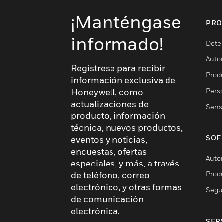
¡Manténgase
PRO
informado!
Dete
Auto
Regístrese para recibir
Produ
información exclusiva de
Pers
Honeywell, como
actualizaciones de
Sens
producto, información
técnica, nuevos productos,
SOF
eventos y noticias,
encuestas, ofertas
Auto
especiales, y más, a través
Prod
de teléfono, correo
electrónico, y otras formas
Segu
de comunicación
electrónica.
SER