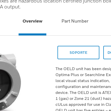
es are hazardous location certified junction box
A output.
Overview
Part Number
SOPORTE
D
The OELD unit has been desig
Optima Plus or Searchline Exc
local visual status indication
configuration and maintenan
device. The OELD unit is ATE
1 (gas) or Zone 21 (dust) haz
cULus approved for use in Class
OELD unit has five entries –