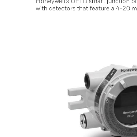
Honeywell's OELD smart junction box
with detectors that feature a 4-20 m