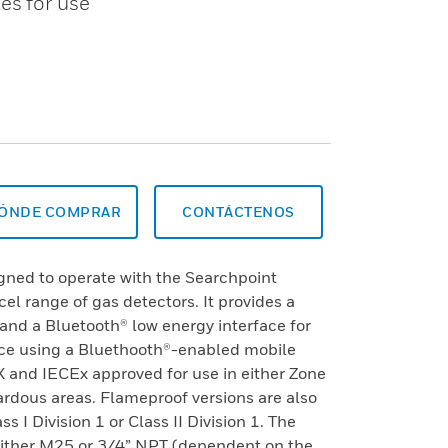
es for use
ÓNDE COMPRAR
CONTÁCTENOS
ned to operate with the Searchpoint
el range of gas detectors. It provides a
, and a Bluetooth® low energy interface for
ce using a Bluethooth®-enabled mobile
X and IECEx approved for use in either Zone
ardous areas. Flameproof versions are also
 I Division 1 or Class II Division 1. The
 either M25 or 3/4” NPT (dependent on the