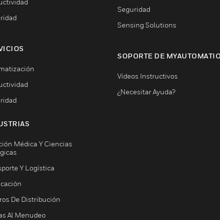
uctividad
Seguridad
ridad
Sensing Solutions
VICIOS
SOPORTE DE MYAUTOMATI
matización
Vídeos Instructivos
uctividad
¿Necesitar Ayuda?
ridad
USTRIAS
ción Médica Y Ciencias
ógicas
porte Y Logística
icación
ros De Distribución
as Al Menudeo