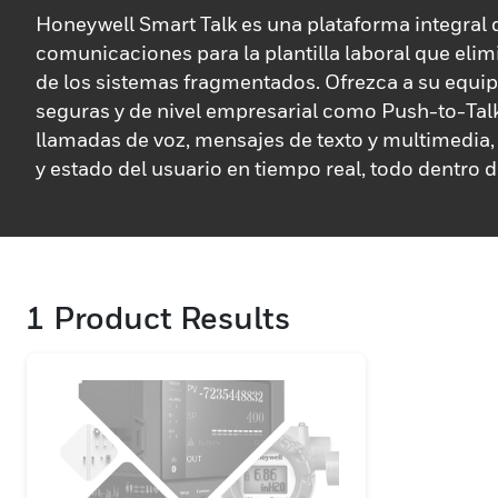
Honeywell Smart Talk es una plataforma integral 
comunicaciones para la plantilla laboral que elim
de los sistemas fragmentados. Ofrezca a su equi
seguras y de nivel empresarial como Push-to-Talk
llamadas de voz, mensajes de texto y multimedia
y estado del usuario en tiempo real, todo dentro 
aplicación. Diseñado para una integración perfec
infraestructura existente, Honeywell Smart Talk p
comunicaciones de voz y datos de alta calidad a t
Wi-Fi y celulares, lo que garantiza la conectividad
1
Product Results
almacenes, centros de distribución y entornos min
que su empresa sea pequeña o grande, Honeywell
ofrece una solución sólida y segura para gestiona
demandas de la plantilla laboral móvil.