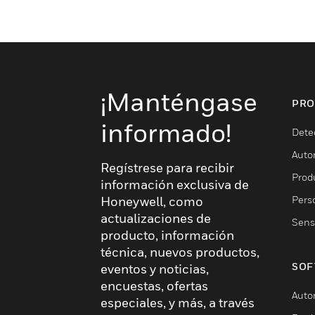
¡Manténgase
PRO
informado!
Dete
Auto
Regístrese para recibir
Produ
información exclusiva de
Pers
Honeywell, como
actualizaciones de
Sens
producto, información
técnica, nuevos productos,
SOF
eventos y noticias,
encuestas, ofertas
Auto
especiales, y más, a través