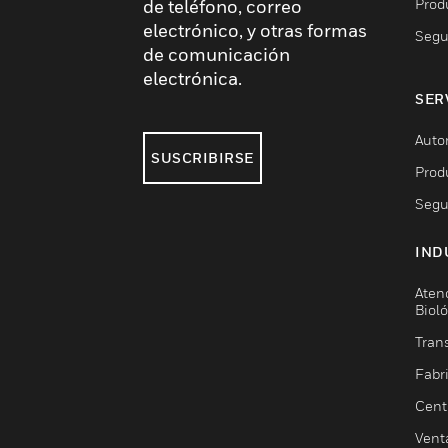
Prod
de teléfono, correo
electrónico, y otras formas
Segu
de comunicación
electrónica.
SER
Auto
SUSCRIBIRSE
Prod
Segu
IND
Aten
Biol
Trans
Fabr
Cent
Vent