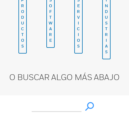
R
O
E
N
O
F
R
D
D
T
V
U
U
W
I
S
C
A
C
T
T
R
I
R
O
E
O
I
S
S
A
S
O BUSCAR ALGO MÁS ABAJO