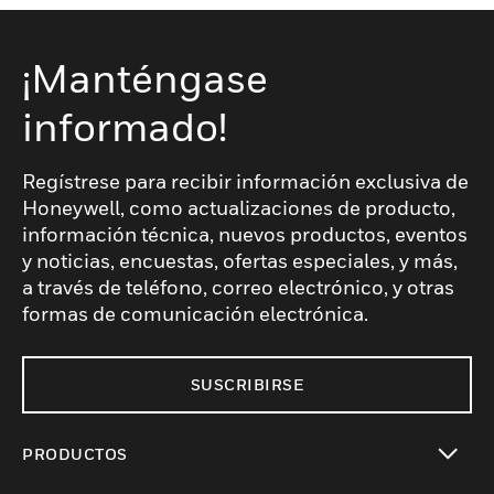
manufactura y la energía. Con materiales
de primera calidad y el cumplimiento de
estrictos estándares de seguridad,
¡Manténgase
Honeywell garantiza un lugar de trabajo
informado!
más seguro para todos.
Regístrese para recibir información exclusiva de
Honeywell, como actualizaciones de producto,
información técnica, nuevos productos, eventos
y noticias, encuestas, ofertas especiales, y más,
a través de teléfono, correo electrónico, y otras
formas de comunicación electrónica.
SUSCRIBIRSE
PRODUCTOS