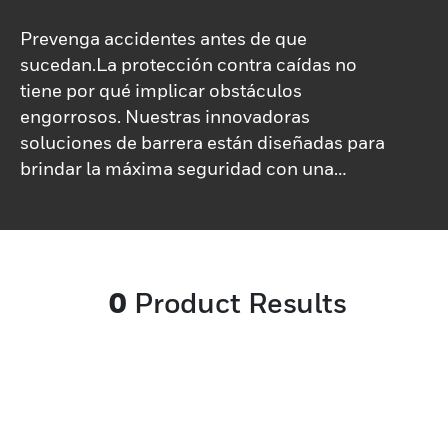
Prevenga accidentes antes de que
sucedan.La protección contra caídas no
tiene por qué implicar obstáculos
engorrosos. Nuestras innovadoras
soluciones de barrera están diseñadas para
brindar la máxima seguridad con una
mínima interrupción de sus procesos de
trabajo. Creamos una gama de barreras
que ofrecen una protección absoluta sin
obstaculizar la productividad. Las barreras
0
Product Results
de protección contra caídas de Honeywell
están construidas para soportar duras
condiciones industriales. Estas barreras
restringen el acceso a áreas peligrosas,
protegiendo a los trabajadores en los
sectores de la construcción, la